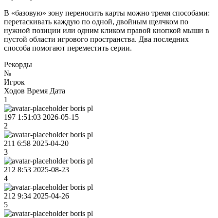
В «базовую» зону переносить карты можно тремя способами:
перетаскивать каждую по одной, двойным щелчком по
нужной позиции или одним кликом правой кнопкой мыши в
пустой области игрового пространства. Два последних
способа помогают переместить серии.
Рекорды
№
Игрок
Ходов
Время
Дата
1
boris pl
197
1:51:03
2026-05-15
2
boris pl
211
6:58
2025-04-20
3
boris pl
212
8:53
2025-08-23
4
boris pl
212
9:34
2025-04-26
5
boris pl