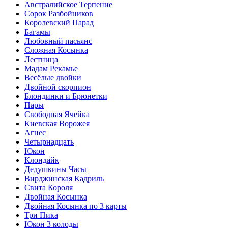
Австралийское Терпение
Сорок Разбойников
Королевский Парад
Багамы
Любовный пасьянс
Сложная Косынка
Лестница
Мадам Рекамье
Весёлые двойки
Двойной скорпион
Блондинки и Брюнетки
Пары
Свободная Ячейка
Киевская Ворожея
Агнес
Четырнадцать
Юкон
Клондайк
Дедушкины Часы
Вирджинская Кадриль
Свита Короля
Двойная Косынка
Двойная Косынка по 3 карты
Три Пика
Юкон 3 колоды