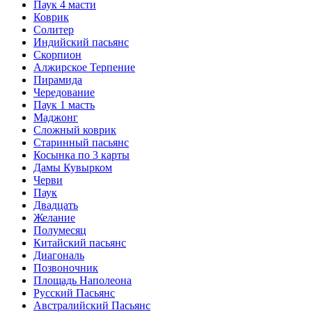
Паук 4 масти
Коврик
Солитер
Индийский пасьянс
Скорпион
Алжирское Терпение
Пирамида
Чередование
Паук 1 масть
Маджонг
Сложный коврик
Старинный пасьянс
Косынка по 3 карты
Дамы Кувырком
Черви
Паук
Двадцать
Желание
Полумесяц
Китайский пасьянс
Диагональ
Позвоночник
Площадь Наполеона
Русский Пасьянс
Австралийский Пасьянс