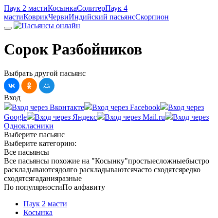
Паук 2 масти
Косынка
Солитер
Паук 4
масти
Коврик
Черви
Индийский пасьянс
Скорпион
Сорок Разбойников
Выбрать другой пасьянс
Вход
Вход через Вконтакте
Вход через Facebook
Вход через
Google
Вход через Яндекс
Вход через Mail.ru
Вход через
Однокласники
Выберите пасьянс
Выберите категорию:
Все пасьянсы
Все пасьянсы
похожие на "Косынку"
простые
сложные
быстро
раскладываются
долго раскладываются
часто сходятся
редко
сходятся
гадания
разные
По популярности
По алфавиту
Паук 2 масти
Косынка