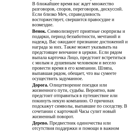
В ближайшее время вас ждет множество
разговоров, споров, переговоров, дискуссий.
Если близко Меч, справедливость
восторжествует, свершится правосудие и
возмездие.
Венок.
Символизирует приятные сюрпризы и
подарки, период беззаботности, мечтаний и
надежд. Вас ожидают признание достижений и
награда за них. Также может указывать на
предстоящее венчание в церкви. Если рядом
выпала карточка Лицо, предстоит встретиться
с милым и душевным человеком и весело
провести время в его компании. Шляпа,
выпавшая рядом, обещает, что вы сумеете
осуществить задуманное.
Дорога.
Олицетворение поездки или
жизненного пути, судьбы. Вероятно, вам
предстоит отправиться в путешествие или
покинуть некую компанию. О причинах
подскажут символы, выпавшие по соседству. В
сочетании с карточкой Часы сулит новый
жизненный поворот.
Дерево.
Предвестник одиночества или
отсутствия поддержки и помощи в важном