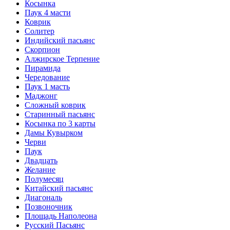
Косынка
Паук 4 масти
Коврик
Солитер
Индийский пасьянс
Скорпион
Алжирское Терпение
Пирамида
Чередование
Паук 1 масть
Маджонг
Сложный коврик
Старинный пасьянс
Косынка по 3 карты
Дамы Кувырком
Черви
Паук
Двадцать
Желание
Полумесяц
Китайский пасьянс
Диагональ
Позвоночник
Площадь Наполеона
Русский Пасьянс