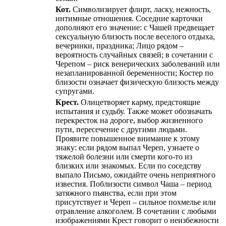
Кот.
Символизирует флирт, ласку, нежность,
интимные отношения. Соседние карточки
дополняют его значение: с Чашей предвещает
сексуальную близость после веселого отдыха,
вечеринки, праздника; Лицо рядом –
вероятность случайных связей; в сочетании с
Черепом – риск венерических заболеваний или
незапланированной беременности; Костер по
близости означает физическую близость между
супругами.
Крест.
Олицетворяет карму, предстоящие
испытания и судьбу. Также может обозначать
перекресток на дороге, выбор жизненного
пути, пересечение с другими людьми.
Проявите повышенное внимание к этому
знаку: если рядом выпал Череп, узнаете о
тяжелой болезни или смерти кого-то из
близких или знакомых. Если по соседству
выпало Письмо, ожидайте очень неприятного
известия. Поблизости символ Чаша – период
затяжного пьянства, если при этом
присутствует и Череп – сильное похмелье или
отравление алкоголем. В сочетании с любыми
изображениями Крест говорит о неизбежности