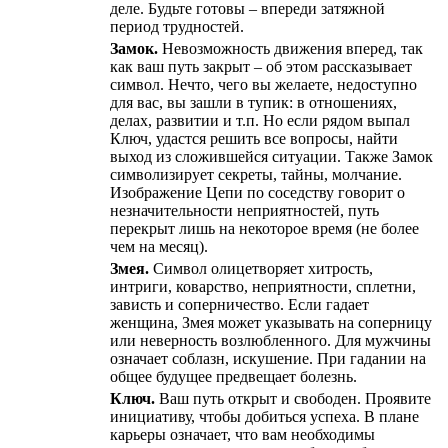
деле. Будьте готовы – впереди затяжной
период трудностей.
Замок.
Невозможность движения вперед, так
как ваш путь закрыт – об этом рассказывает
символ. Нечто, чего вы желаете, недоступно
для вас, вы зашли в тупик: в отношениях,
делах, развитии и т.п. Но если рядом выпал
Ключ, удастся решить все вопросы, найти
выход из сложившейся ситуации. Также Замок
символизирует секреты, тайны, молчание.
Изображение Цепи по соседству говорит о
незначительности неприятностей, путь
перекрыт лишь на некоторое время (не более
чем на месяц).
Змея.
Символ олицетворяет хитрость,
интриги, коварство, неприятности, сплетни,
зависть и соперничество. Если гадает
женщина, Змея может указывать на соперницу
или неверность возлюбленного. Для мужчины
означает соблазн, искушение. При гадании на
общее будущее предвещает болезнь.
Ключ.
Ваш путь открыт и свободен. Проявите
инициативу, чтобы добиться успеха. В плане
карьеры означает, что вам необходимы