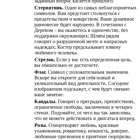
заданный вопрос касается прошлого.
Стервятник.
Один из самых неблагоприятных
символов. Вам предстоит столкнуться с
предательством и коварством. Ваше душевное
равновесие будет нарушено. В сочетании с
Деревом – вы окажетесь в одиночестве, без
поддержки окружающих; Шляпа рядом
говорит о разрушенной мечте и напрасных
надеждах; Костер предсказывает измену
любимого человека.
Стрелок.
Если у вас есть определенная цель,
вы обязательно ее достигнете.
Флаг.
Символ с положительным значением.
Вскоре вы откроете для себя новый и
увлекательный вид деятельности. Соседние
изображения подскажут, с чем будет связано
ваше занятие.
Кандалы.
Говорит о преградах, препятствиях,
ограничении свободы, заключении в четырех
стенах. Подумайте, от чего вы так зависимы,
что не можете действовать и двигаться вперед.
Розы.
Олицетворяет любовь, красивые
ухаживания, романтику, нежность, доверие,
любовные признания и приятные сюрпризы.