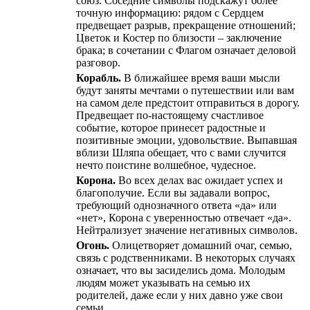
союз. Соседние символы подскажут более
точную информацию: рядом с Сердцем
предвещает разрыв, прекращение отношений;
Цветок и Костер по близости – заключение
брака; в сочетании с Флагом означает деловой
разговор.
Корабль.
В ближайшее время ваши мысли
будут заняты мечтами о путешествии или вам
на самом деле предстоит отправиться в дорогу.
Предвещает по-настоящему счастливое
событие, которое принесет радостные и
позитивные эмоции, удовольствие. Выпавшая
вблизи Шляпа обещает, что с вами случится
нечто поистине волшебное, чудесное.
Корона.
Во всех делах вас ожидает успех и
благополучие. Если вы задавали вопрос,
требующий однозначного ответа «да» или
«нет», Корона с уверенностью отвечает «да».
Нейтрализует значение негативных символов.
Огонь.
Олицетворяет домашний очаг, семью,
связь с родственниками. В некоторых случаях
означает, что вы засиделись дома. Молодым
людям может указывать на семью их
родителей, даже если у них давно уже свои
семьи.