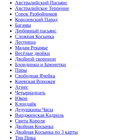
Австралийский Пасьянс
Австралийское Терпение
Сорок Разбойников
Королевский Парад
Багамы
Любовный пасьянс
Сложная Косынка
Лестница
Мадам Рекамье
Весёлые двойки
Двойной скорпион
Блондинки и Брюнетки
Пары
Свободная Ячейка
Киевская Ворожея
Агнес
Четырнадцать
Юкон
Клондайк
Дедушкины Часы
Вирджинская Кадриль
Свита Короля
Двойная Косынка
Двойная Косынка по 3 карты
Три Пика