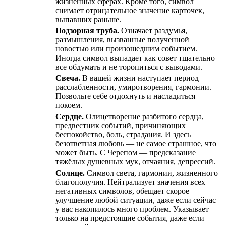
жизненных сферах. Кроме того, символ
снимает отрицательное значение карточек,
выпавших раньше.
Подзорная труба.
Означает раздумья,
размышления, вызванные полученной
новостью или произошедшим событием.
Иногда символ выпадает как совет тщательно
все обдумать и не торопиться с выводами.
Свеча.
В вашей жизни наступает период
расслабленности, умиротворения, гармонии.
Позвольте себе отдохнуть и насладиться
покоем.
Сердце.
Олицетворение разбитого сердца,
предвестник событий, причиняющих
беспокойство, боль, страдания. И здесь
безответная любовь — не самое страшное, что
может быть. С Черепом — предсказание
тяжёлых душевных мук, отчаяния, депрессий.
Солнце.
Символ света, гармонии, жизненного
благополучия. Нейтрализует значения всех
негативных символов, обещает скорое
улучшение любой ситуации, даже если сейчас
у вас накопилось много проблем. Указывает
только на предстоящие события, даже если