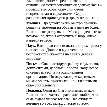
Выпавший рядом Череп – выяснение
отношений может закончиться дракой; Часы –
последствия ссоры окажутся очень
неприятными и серьезными; Сердце –
разногласия приведут к разрыву отношений.
Молния.
Предстоит очень быстро принять
решение, времени на обдумывание не будет.
Если по соседству выпал Месяц – сделайте все
возможное, чтобы отсрочить выбор, иначе
навредите себе.
Паук.
Вам предстоит испытать страх, тревогу
и опасения. Долгое и мучительное
беспокойство скажется на ваших делах и
здоровье.
Письмо.
Символизирует работу с бумагами,
документами, деловые новости. Чаще всего
означает известие из официальной
организации. По окружающим карточкам
можно узнать, приятными или тягостными
окажутся хлопоты.
Подкова.
Один из благоприятных знаков.
Если он встречается в раскладе, знайте, что
сама судьба улыбается вам. Вас ожидает
везение во всех делах, счастье во всех