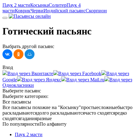
Паук 2 масти
Косынка
Солитер
Паук 4
масти
Коврик
Черви
Индийский пасьянс
Скорпион
Готический пасьянс
Выбрать другой пасьянс
Вход
Вход через Вконтакте
Вход через Facebook
Вход через
Google
Вход через Яндекс
Вход через Mail.ru
Вход через
Однокласники
Выберите пасьянс
Выберите категорию:
Все пасьянсы
Все пасьянсы
похожие на "Косынку"
простые
сложные
быстро
раскладываются
долго раскладываются
часто сходятся
редко
сходятся
гадания
разные
По популярности
По алфавиту
Паук 2 масти