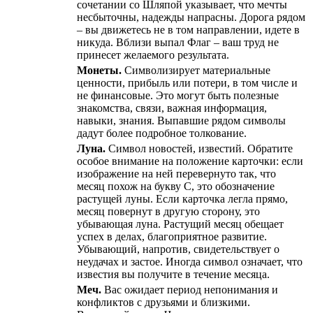
сочетании со Шляпой указывает, что мечты
несбыточны, надежды напрасны. Дорога рядом
– вы движетесь не в том направлении, идете в
никуда. Вблизи выпал Флаг – ваш труд не
принесет желаемого результата.
Монеты.
Символизирует материальные
ценности, прибыль или потери, в том числе и
не финансовые. Это могут быть полезные
знакомства, связи, важная информация,
навыки, знания. Выпавшие рядом символы
дадут более подробное толкование.
Луна.
Символ новостей, известий. Обратите
особое внимание на положение карточки: если
изображение на ней перевернуто так, что
месяц похож на букву С, это обозначение
растущей луны. Если карточка легла прямо,
месяц повернут в другую сторону, это
убывающая луна. Растущий месяц обещает
успех в делах, благоприятное развитие.
Убывающий, напротив, свидетельствует о
неудачах и застое. Иногда символ означает, что
известия вы получите в течение месяца.
Меч.
Вас ожидает период непонимания и
конфликтов с друзьями и близкими.