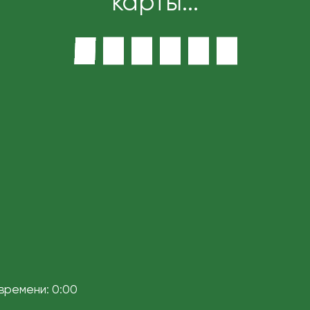
карты...
времени:
0:00