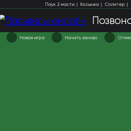
Паук 2 масти
Косынка
Солитер
Позвон
Новая игра
Начать заново
Отмен