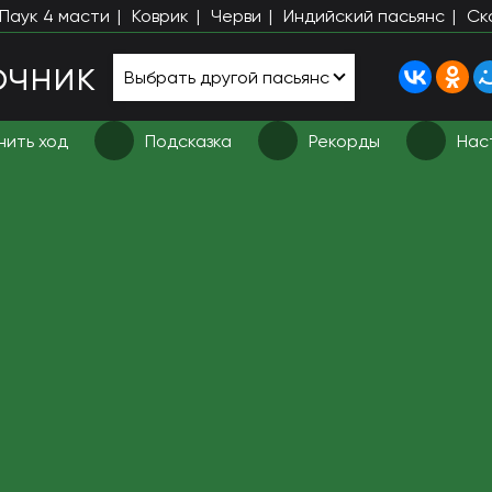
Паук 4 масти
Коврик
Черви
Индийский пасьянс
Ск
очник
Выбрать другой пасьянс
ить ход
Подсказка
Рекорды
Нас