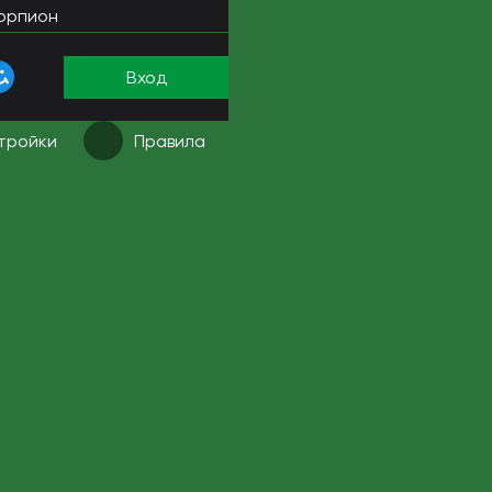
орпион
Вход
тройки
Правила