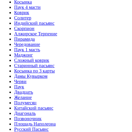
Косынка
Паук 4 масти
Коврик
Солитер
Индийский пасьянс
Скорпион
Алжирское Терпение
Пирамида
Чередование
Паук 1 масть
Маджонг
Сложный коврик
Старинный пасьянс
Косынка по 3 карты
Дамы Кувырком
Черви
Паук
Двадцать
Желание
Полумесяц
Китайский пасьянс
Диагональ
Позвоночник
Площадь Наполеона
Русский Пасьянс