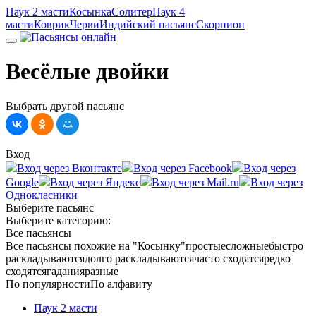
Паук 2 масти
Косынка
Солитер
Паук 4
масти
Коврик
Черви
Индийский пасьянс
Скорпион
Весёлые двойки
Выбрать другой пасьянс
Вход
Вход через Вконтакте
Вход через Facebook
Вход через
Google
Вход через Яндекс
Вход через Mail.ru
Вход через
Однокласники
Выберите пасьянс
Выберите категорию:
Все пасьянсы
Все пасьянсы
похожие на "Косынку"
простые
сложные
быстро
раскладываются
долго раскладываются
часто сходятся
редко
сходятся
гадания
разные
По популярности
По алфавиту
Паук 2 масти