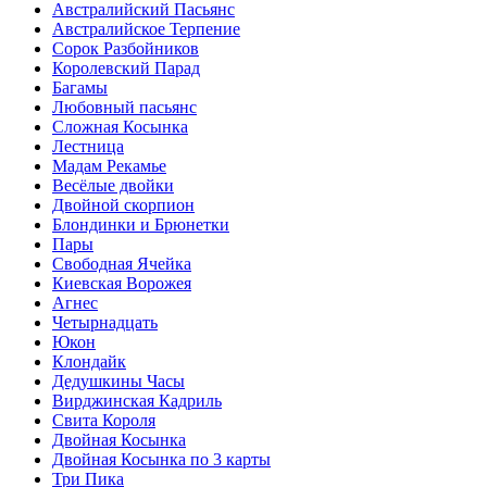
Австралийский Пасьянс
Австралийское Терпение
Сорок Разбойников
Королевский Парад
Багамы
Любовный пасьянс
Сложная Косынка
Лестница
Мадам Рекамье
Весёлые двойки
Двойной скорпион
Блондинки и Брюнетки
Пары
Свободная Ячейка
Киевская Ворожея
Агнес
Четырнадцать
Юкон
Клондайк
Дедушкины Часы
Вирджинская Кадриль
Свита Короля
Двойная Косынка
Двойная Косынка по 3 карты
Три Пика