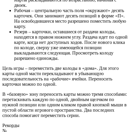
двоек.
Рабочая – центральную часть поля «окружают» десять
карточек. Они занимают десять позиций в форме «П».
На освободившееся место разрешено поместить любую
карту.
Резерв – карточки, оставшиеся от раздачи колоды,
находятся в правом нижнем углу. Раздача идет по одной
карте, когда нет доступных ходов. После нового клика
по колоде, сверху уже имеющейся позиции
выкладываются следующая. Просмотреть колоду
разрешено единожды.
Цель игры – переместить две колоды в «дома». Для этого
карты одной масти перекладывают в убывающую
последовательность на «рабочие» ячейки. Переносить
карточки можно по одной.
В «базовую» зону переносить карты можно тремя способами:
перетаскивать каждую по одной, двойным щелчком по
нужной позиции или одним кликом правой кнопкой мыши в
пустой области игрового пространства. Два последних
способа помогают переместить серии.
Рекорды
№